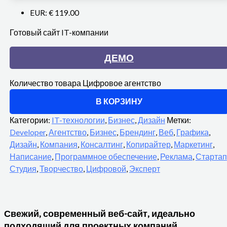
EUR
:
€ 119.00
Готовый сайт IT-компании
ДЕМО
Количество товара Цифровое агентство
В КОРЗИНУ
Категории:
IT-технологии
,
Бизнес
,
Дизайн
Метки:
Developer
,
Агентство
,
Бизнес
,
Брендинг
,
Веб
,
Графика
,
Дизайн
,
Компания
,
Консалтинг
,
Копирайтер
,
Маркетинг
,
Написание
,
Программное обеспечение
,
Реклама
,
Стартап
Студия
,
Творчество
,
Цифровой
,
Эксперт
Свежий, современный веб-сайт, идеально
подходящий для проектных компаний,