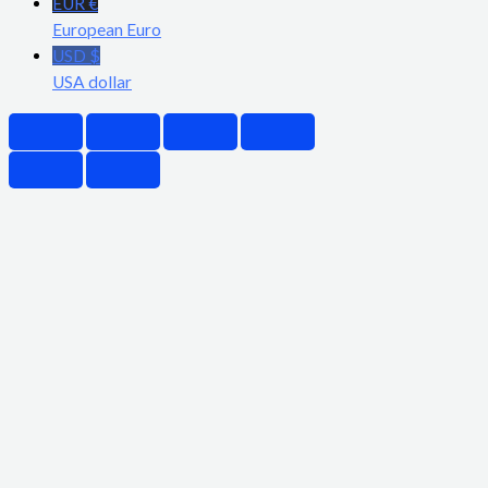
EUR €
European Euro
USD $
USA dollar