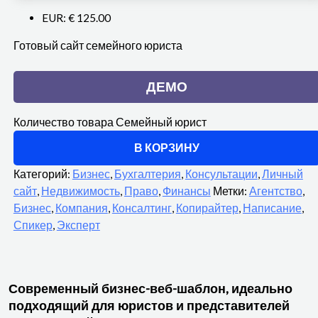
EUR
:
€ 125.00
Готовый сайт семейного юриста
ДЕМО
Количество товара Семейный юрист
В КОРЗИНУ
Категорий:
Бизнес
,
Бухгалтерия
,
Консультации
,
Личный
сайт
,
Недвижимость
,
Право
,
Финансы
Метки:
Агентство
,
Бизнес
,
Компания
,
Консалтинг
,
Копирайтер
,
Написание
,
Спикер
,
Эксперт
Современный бизнес-веб-шаблон, идеально
подходящий для юристов и представителей