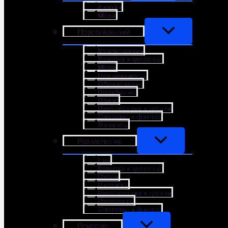
Дизайн
Мода
Персональный
Консультации
Красота и здоровье
Мода
Недвижимость
Образование
Портфолио
Право
Путешествия и туризм
Спортзал и фитнес
Финансы
Развлечения
Еда
Красота и здоровье
Отели
Питомцы
Путешествия и туризм
Рестораны
Спортзал и фитнес
Ремесло