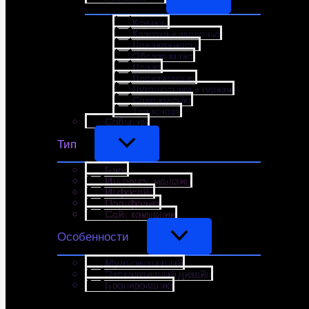
Коучинг
Красота и здоровье
Недвижимость
Образование
Право
Производство
Путешествия и туризм
Садоводство
Транспорт
События
Тип
Блог
Интернет-магазин
Инфосайт
Портфолио
Сайт компании
Особенности
Мультиязычный
Эксклюзивный дизайн
Бронирование