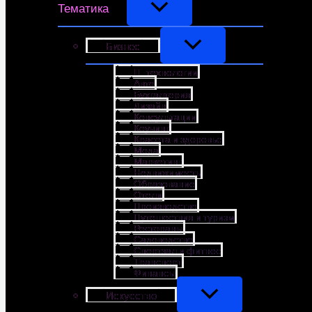
Тематика
Бизнес
IT-технологии
Авто
Бухгалтерия
Дизайн
Консультации
Коучинг
Красота и здоровье
Мода
Маркетинг
Недвижимость
Образование
Отели
Производство
Путешествия и туризм
Рестораны
Садоводство
Спортзал и фитнес
Транспорт
Финансы
Искусство