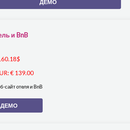
ДЕМО
ель и BnB
160.18
$
UR
:
€ 139.00
б-сайт отеля и BnB
ДЕМО