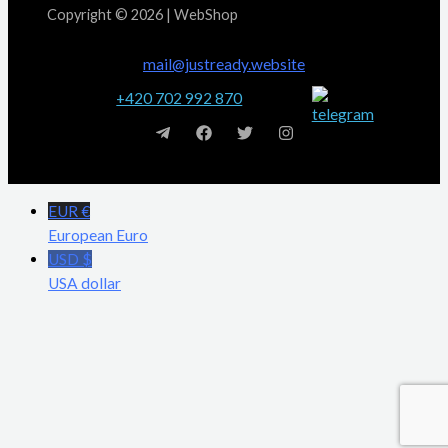
Copyright © 2026 | WebShop
mail@justready.website
+420 702 992 870
EUR €
European Euro
USD $
USA dollar