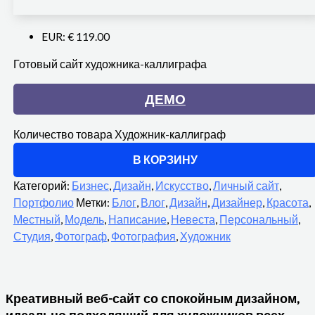
EUR
:
€ 119.00
Готовый сайт художника-каллиграфа
ДЕМО
Количество товара Художник-каллиграф
В КОРЗИНУ
Категорий:
Бизнес
,
Дизайн
,
Искусство
,
Личный сайт
,
Портфолио
Метки:
Блог
,
Влог
,
Дизайн
,
Дизайнер
,
Красота
,
Местный
,
Модель
,
Написание
,
Невеста
,
Персональный
,
Студия
,
Фотограф
,
Фотография
,
Художник
Креативный веб-сайт со спокойным дизайном,