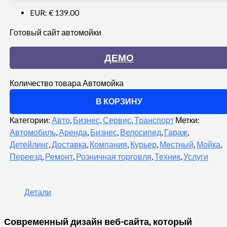
EUR
:
€ 139.00
Готовый сайт автомойки
ДЕМО
Количество товара Автомойка
В КОРЗИНУ
Категории:
Авто
,
Бизнес
,
Сервис
,
Транспорт
Метки:
Автомобиль
,
Аренда
,
Бизнес
,
Велосипед
,
Гараж
,
Детейлинг
,
Доставка
,
Компания
,
Курьер
,
Местный
,
Мойка
,
Переезд
,
Ремонт
,
Розничная торговля
,
Техник
,
Услуги
Детали
Современный дизайн веб-сайта, который