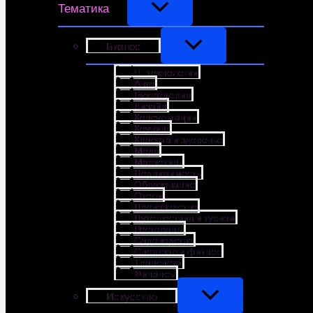
Тематика
Бизнес
IT-технологии
Авто
Бухгалтерия
Дизайн
Консультации
Коучинг
Красота и здоровье
Мода
Маркетинг
Недвижимость
Образование
Отели
Производство
Путешествия и туризм
Рестораны
Садоводство
Спортзал и фитнес
Транспорт
Финансы
Искусство