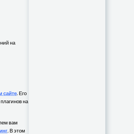
ний на
 сайте
. Его
 плагинов на
лем вам
инг
. В этом