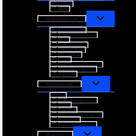
Дизайн
Мода
Персональный
Консультации
Красота и здоровье
Мода
Недвижимость
Образование
Портфолио
Право
Путешествия и туризм
Спортзал и фитнес
Финансы
Развлечения
Еда
Красота и здоровье
Отели
Питомцы
Путешествия и туризм
Рестораны
Спортзал и фитнес
Ремесло