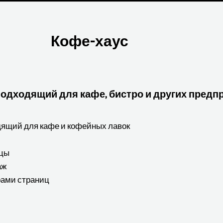
Кофе-хаус
одходящий для кафе, бистро и других предп
дящий для кафе и кофейных лавок
ицы
аж
рами страниц