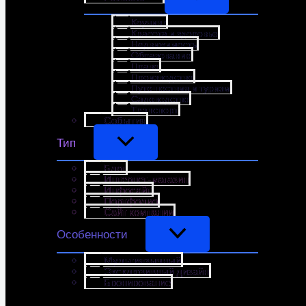
Коучинг
Красота и здоровье
Недвижимость
Образование
Право
Производство
Путешествия и туризм
Садоводство
Транспорт
События
Тип
Блог
Интернет-магазин
Инфосайт
Портфолио
Сайт компании
Особенности
Мультиязычный
Эксклюзивный дизайн
Бронирование