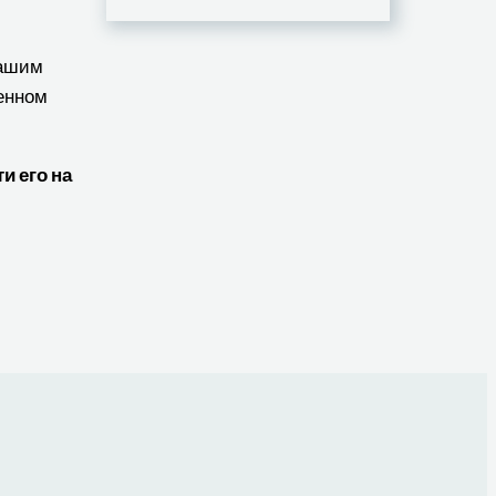
нашим
венном
и его на