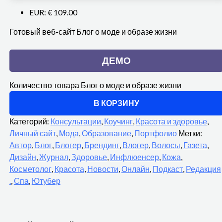
EUR
:
€ 109.00
Готовый веб-сайт Блог о моде и образе жизни
ДЕМО
Количество товара Блог о моде и образе жизни
В КОРЗИНУ
Категорий:
Консультации
,
Коучинг
,
Красота и здоровье
,
Личный сайт
,
Мода
,
Образование
,
Портфолио
Метки:
Автор
,
Блог
,
Блогер
,
Брендинг
,
Влогер
,
Волосы
,
Газета
,
Дизайн
,
Журнал
,
Здоровье
,
Инфлюенсер
,
Кожа
,
Косметолог
,
Красота
,
Новости
,
Онлайн
,
Подкаст
,
Редакция
.
,
Спа
,
Ютубер