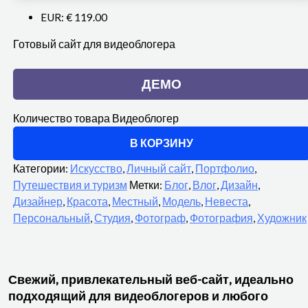
EUR
:
€ 119.00
Готовый сайт для видеоблогера
ДЕМО
Количество товара Видеоблогер
В КОРЗИНУ
Категории:
Искусство
,
Личный сайт
,
Портфолио
,
Путешествия и туризм
Метки:
Блог
,
Влог
,
Дизайн
,
Дизайнер
,
Красота
,
Местный
,
Модель
,
Невеста
,
Персональный
,
Студия
,
Фотограф
,
Фотография
,
Художник
Свежий, привлекательный веб-сайт, идеально
подходящий для видеоблогеров и любого