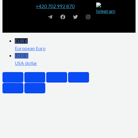
+420 702 992 870
EUR €
European Euro
USD $
USA dollar