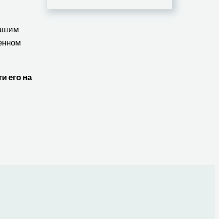
нашим
венном
и его на