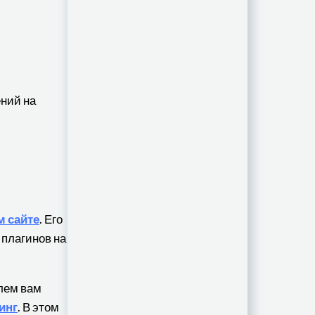
ний на
 сайте
. Его
 плагинов на
лем вам
инг
. В этом