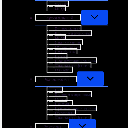
Дизайн
Мода
Персональный
Консультации
Красота и здоровье
Мода
Недвижимость
Образование
Портфолио
Право
Путешествия и туризм
Спортзал и фитнес
Финансы
Развлечения
Еда
Красота и здоровье
Отели
Питомцы
Путешествия и туризм
Рестораны
Спортзал и фитнес
Ремесло