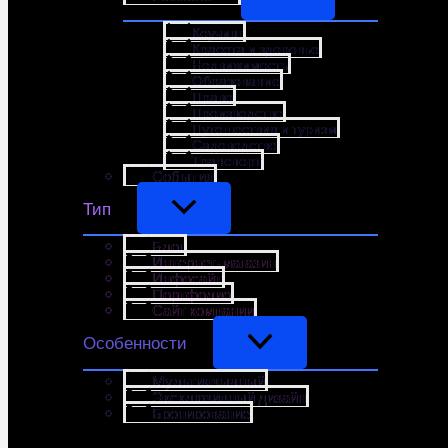
Коучинг
Красота и здоровье
Недвижимость
Образование
Право
Производство
Путешествия и туризм
Садоводство
Транспорт
События
Тип
Блог
Интернет-магазин
Инфосайт
Портфолио
Сайт компании
Особенности
Мультиязычный
Эксклюзивный дизайн
Бронирование