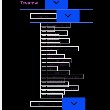
Тематика
Бизнес
IT-технологии
Авто
Бухгалтерия
Дизайн
Консультации
Коучинг
Красота и здоровье
Мода
Маркетинг
Недвижимость
Образование
Отели
Производство
Путешествия и туризм
Рестораны
Садоводство
Спортзал и фитнес
Транспорт
Финансы
Искусство