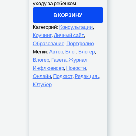
уходу за ребенком
В КОРЗИНУ
Категорий:
Консультации
,
Коучинг
,
Личный сайт
,
Образование
,
Портфолио
Метки:
Автор
,
Блог
,
Блогер
,
Влогер
,
Газета
,
Журнал
,
Инфлюенсер
,
Новости
,
Онлайн
,
Подкаст
,
Редакция .
,
Ютубер