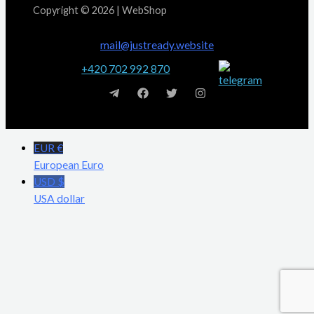
Copyright © 2026 | WebShop
mail@justready.website
+420 702 992 870
EUR €
European Euro
USD $
USA dollar