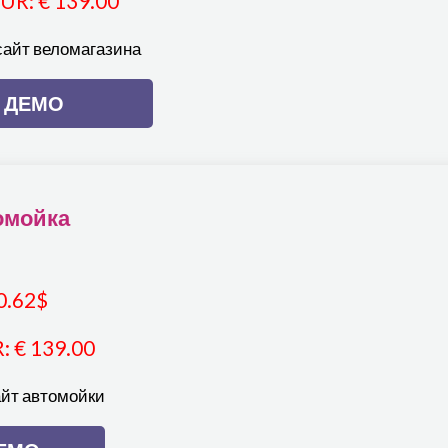
EUR
:
€ 139.00
сайт веломагазина
ДЕМО
омойка
0.62
$
R
:
€ 139.00
айт автомойки