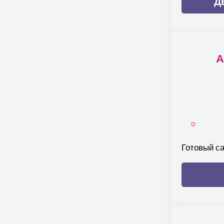
Д
А
Готовый с