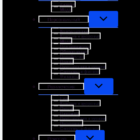
Дизайн
Мода
Персональный
Консультации
Красота и здоровье
Мода
Недвижимость
Образование
Портфолио
Право
Путешествия и туризм
Спортзал и фитнес
Финансы
Развлечения
Еда
Красота и здоровье
Отели
Питомцы
Путешествия и туризм
Рестораны
Спортзал и фитнес
Ремесло