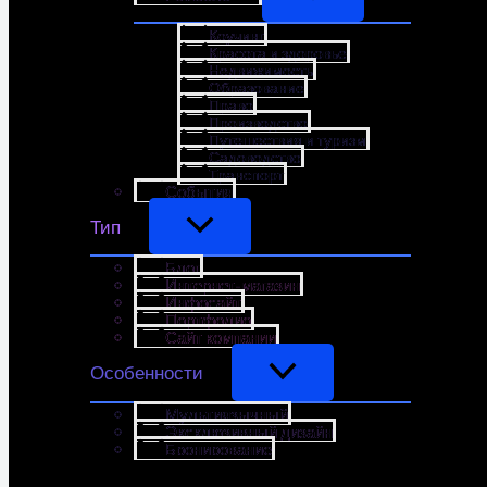
Коучинг
Красота и здоровье
Недвижимость
Образование
Право
Производство
Путешествия и туризм
Садоводство
Транспорт
События
Тип
Блог
Интернет-магазин
Инфосайт
Портфолио
Сайт компании
Особенности
Мультиязычный
Эксклюзивный дизайн
Бронирование