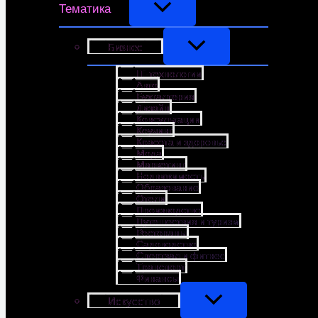
Тематика
Бизнес
IT-технологии
Авто
Бухгалтерия
Дизайн
Консультации
Коучинг
Красота и здоровье
Мода
Маркетинг
Недвижимость
Образование
Отели
Производство
Путешествия и туризм
Рестораны
Садоводство
Спортзал и фитнес
Транспорт
Финансы
Искусство