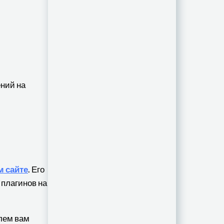
ний на
 сайте
. Его
 плагинов на
лем вам