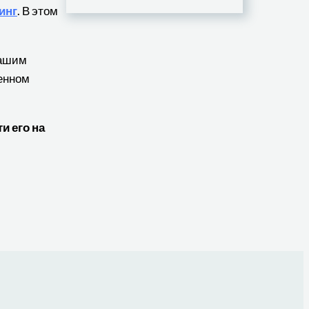
инг
. В этом
нашим
венном
и его на