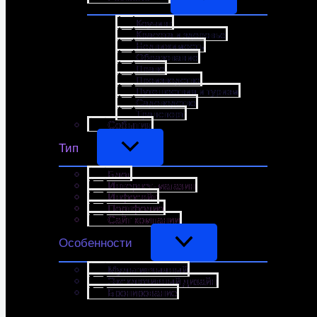
Коучинг
Красота и здоровье
Недвижимость
Образование
Право
Производство
Путешествия и туризм
Садоводство
Транспорт
События
Тип
Блог
Интернет-магазин
Инфосайт
Портфолио
Сайт компании
Особенности
Мультиязычный
Эксклюзивный дизайн
Бронирование