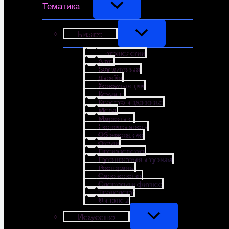
Тематика
Бизнес
IT-технологии
Авто
Бухгалтерия
Дизайн
Консультации
Коучинг
Красота и здоровье
Мода
Маркетинг
Недвижимость
Образование
Отели
Производство
Путешествия и туризм
Рестораны
Садоводство
Спортзал и фитнес
Транспорт
Финансы
Искусство