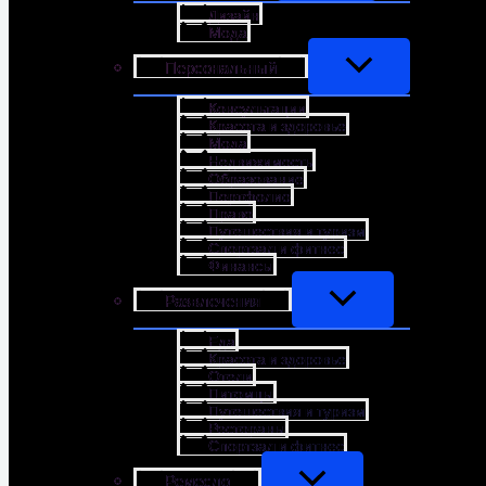
Дизайн
Мода
Персональный
Консультации
Красота и здоровье
Мода
Недвижимость
Образование
Портфолио
Право
Путешествия и туризм
Спортзал и фитнес
Финансы
Развлечения
Еда
Красота и здоровье
Отели
Питомцы
Путешествия и туризм
Рестораны
Спортзал и фитнес
Ремесло