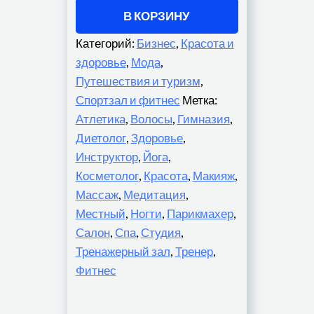
В КОРЗИНУ
Категорий:
Бизнес
,
Красота и
здоровье
,
Мода
,
Путешествия и туризм
,
Спортзал и фитнес
Метка:
Атлетика
,
Волосы
,
Гимназия
,
Диетолог
,
Здоровье
,
Инструктор
,
Йога
,
Косметолог
,
Красота
,
Макияж
,
Массаж
,
Медитация
,
Местный
,
Ногти
,
Парикмахер
,
Салон
,
Спа
,
Студия
,
Тренажерный зал
,
Тренер
,
Фитнес