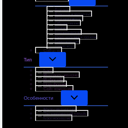
Коучинг
Красота и здоровье
Недвижимость
Образование
Право
Производство
Путешествия и туризм
Садоводство
Транспорт
События
Тип
Блог
Интернет-магазин
Инфосайт
Портфолио
Сайт компании
Особенности
Мультиязычный
Эксклюзивный дизайн
Бронирование