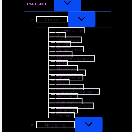
Тематика
Бизнес
IT-технологии
Авто
Бухгалтерия
Дизайн
Консультации
Коучинг
Красота и здоровье
Мода
Маркетинг
Недвижимость
Образование
Отели
Производство
Путешествия и туризм
Рестораны
Садоводство
Спортзал и фитнес
Транспорт
Финансы
Искусство