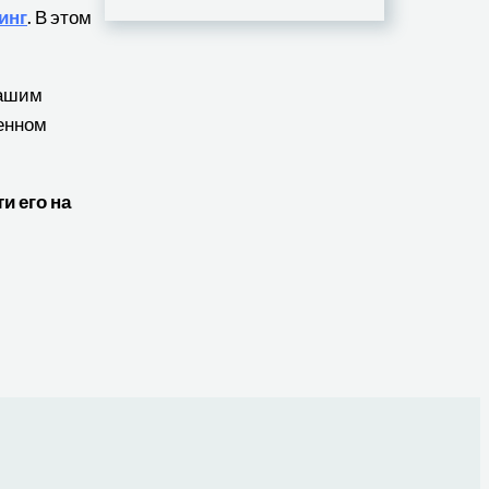
инг
. В этом
нашим
венном
и его на