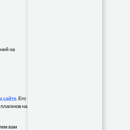
ний на
 сайте
. Его
 плагинов на
лем вам