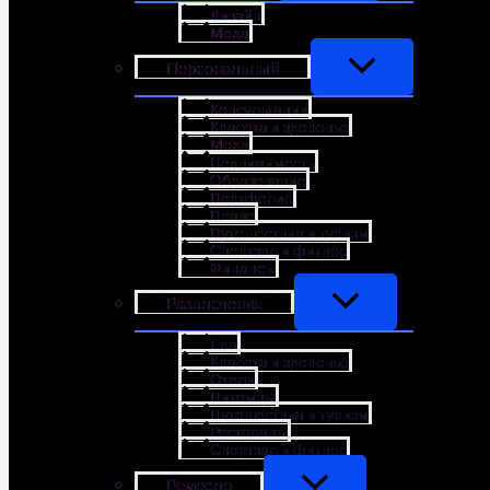
Дизайн
Мода
Персональный
Консультации
Красота и здоровье
Мода
Недвижимость
Образование
Портфолио
Право
Путешествия и туризм
Спортзал и фитнес
Финансы
Развлечения
Еда
Красота и здоровье
Отели
Питомцы
Путешествия и туризм
Рестораны
Спортзал и фитнес
Ремесло