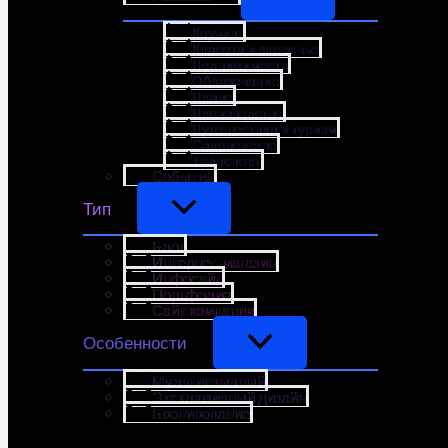
Коучинг
Красота и здоровье
Недвижимость
Образование
Право
Производство
Путешествия и туризм
Садоводство
Транспорт
События
Тип
Блог
Интернет-магазин
Инфосайт
Портфолио
Сайт компании
Особенности
Мультиязычный
Эксклюзивный дизайн
Бронирование