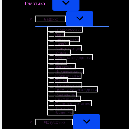
Тематика
Бизнес
IT-технологии
Авто
Бухгалтерия
Дизайн
Консультации
Коучинг
Красота и здоровье
Мода
Маркетинг
Недвижимость
Образование
Отели
Производство
Путешествия и туризм
Рестораны
Садоводство
Спортзал и фитнес
Транспорт
Финансы
Искусство