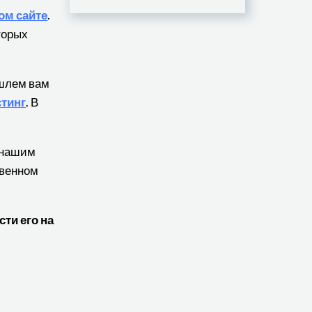
ом сайте
.
торых
ышлем вам
стинг
. В
ь нашим
твенном
ти его на