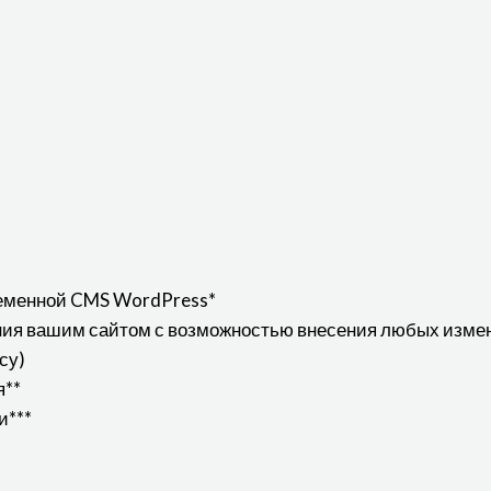
еменной CMS WordPress*
ения вашим сайтом с возможностью внесения любых изме
су)
я**
и***