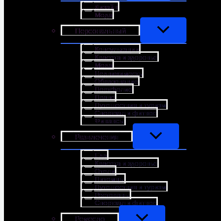
Дизайн
Мода
Персональный
Консультации
Красота и здоровье
Мода
Недвижимость
Образование
Портфолио
Право
Путешествия и туризм
Спортзал и фитнес
Финансы
Развлечения
Еда
Красота и здоровье
Отели
Питомцы
Путешествия и туризм
Рестораны
Спортзал и фитнес
Ремесло