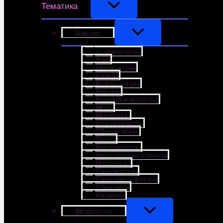
Тематика
Бизнес
IT-технологии
Авто
Бухгалтерия
Дизайн
Консультации
Коучинг
Красота и здоровье
Мода
Маркетинг
Недвижимость
Образование
Отели
Производство
Путешествия и туризм
Рестораны
Садоводство
Спортзал и фитнес
Транспорт
Финансы
Искусство