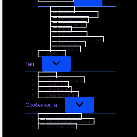
Коучинг
Красота и здоровье
Недвижимость
Образование
Право
Производство
Путешествия и туризм
Садоводство
Транспорт
События
Тип
Блог
Интернет-магазин
Инфосайт
Портфолио
Сайт компании
Особенности
Мультиязычный
Эксклюзивный дизайн
Бронирование