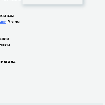
лем вам
инг
. В этом
нашим
венном
и его на