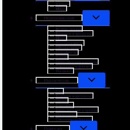
Дизайн
Мода
Персональный
Консультации
Красота и здоровье
Мода
Недвижимость
Образование
Портфолио
Право
Путешествия и туризм
Спортзал и фитнес
Финансы
Развлечения
Еда
Красота и здоровье
Отели
Питомцы
Путешествия и туризм
Рестораны
Спортзал и фитнес
Ремесло