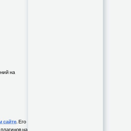
ний на
 сайте
. Его
 плагинов на