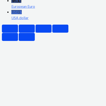
EUR €
European Euro
USD $
USA dollar