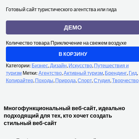
Готовый сайт туристического агентства или гида
ДЕМО
Количество товара Приключение на свежем воздухе
В КОРЗИНУ
Категории:
Бизнес
,
Дизайн
,
Искусство
,
Путешествия и
туризм
Метки:
Агентство
,
Активный туризм
,
Брендинг
,
Гид
,
Копирайтер
,
Походы
,
Природа
,
Спорт
,
Студия
,
Творчество
Многофункциональный веб-сайт, идеально
подходящий для тех, кто хочет создать
стильный веб-сайт