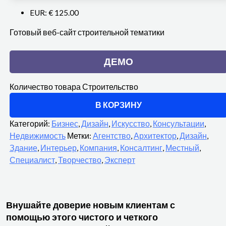
EUR
:
€ 125.00
Готовый веб-сайт строительной тематики
ДЕМО
Количество товара Строительство
В КОРЗИНУ
Категорий:
Бизнес
,
Дизайн
,
Искусство
,
Консультации
,
Недвижимость
Метки:
Агентство
,
Архитектор
,
Дизайн
,
Здание
,
Интерьер
,
Компания
,
Консалтинг
,
Местный
,
Специалист
,
Творчество
,
Эксперт
Внушайте доверие новым клиентам с
помощью этого чистого и четкого