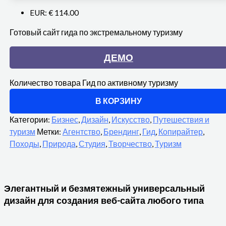
EUR
:
€ 114.00
Готовый сайт гида по экстремальному туризму
ДЕМО
Количество товара Гид по активному туризму
В КОРЗИНУ
Категории:
Бизнес
,
Дизайн
,
Искусство
,
Путешествия и
туризм
Метки:
Агентство
,
Брендинг
,
Гид
,
Копирайтер
,
Походы
,
Природа
,
Студия
,
Творчество
,
Туризм
Элегантный и безмятежный универсальный
дизайн для создания веб-сайта любого типа