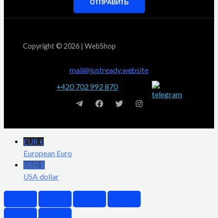
ОТПРАВИТЬ
Copyright © 2026 | WebShop
mail@justready.website
+420 702 992 870
EUR €
European Euro
USD $
USA dollar