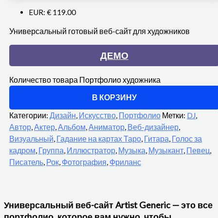
EUR
:
€ 119.00
Универсальный готовый веб-сайт для художников
ДЕМО
Количество товара Портфолио художника
В КОРЗИНУ
Категории:
Дизайн
,
Искусство
,
Портфолио
Метки:
DJ
,
Автор
,
Актер
,
Альбом
,
Аниматор
,
Веб-дизайнер
,
Визуальный
,
Гадание на картах Таро
,
Гитара
,
Голос за
кадром
,
Группа
,
Иллюстратор
,
Музыка
,
Музыкант
,
Певец
,
Писатель
,
Рок
,
Фотография
,
Фриланс
Универсальный веб-сайт Artist Generic — это все
портфолио, которое вам нужно, чтобы