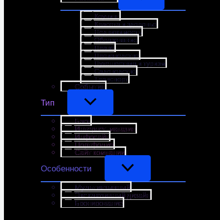
Коучинг
Красота и здоровье
Недвижимость
Образование
Право
Производство
Путешествия и туризм
Садоводство
Транспорт
События
Тип
Блог
Интернет-магазин
Инфосайт
Портфолио
Сайт компании
Особенности
Мультиязычный
Эксклюзивный дизайн
Бронирование