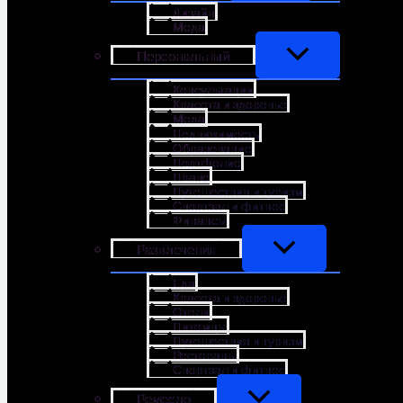
Дизайн
Мода
Персональный
Консультации
Красота и здоровье
Мода
Недвижимость
Образование
Портфолио
Право
Путешествия и туризм
Спортзал и фитнес
Финансы
Развлечения
Еда
Красота и здоровье
Отели
Питомцы
Путешествия и туризм
Рестораны
Спортзал и фитнес
Ремесло