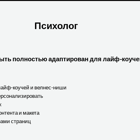
Психолог
ыть полностью адаптирован для лайф-коуче
айф-коучей и велнес-ниши
персонализировать
ж
нтента и макета
рами страниц