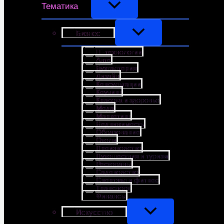
Тематика
Бизнес
IT-технологии
Авто
Бухгалтерия
Дизайн
Консультации
Коучинг
Красота и здоровье
Мода
Маркетинг
Недвижимость
Образование
Отели
Производство
Путешествия и туризм
Рестораны
Садоводство
Спортзал и фитнес
Транспорт
Финансы
Искусство