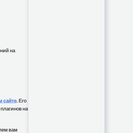
ний на
 сайте
. Его
 плагинов на
лем вам