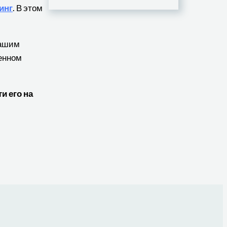
инг
. В этом
нашим
венном
и его на