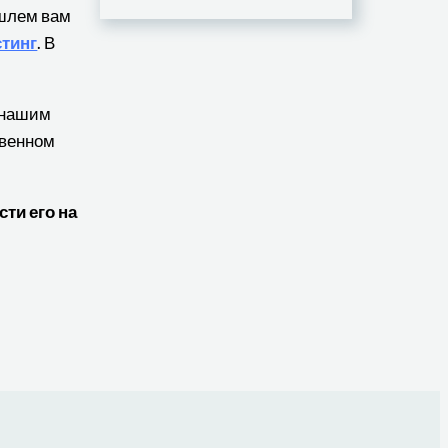
ышлем вам
стинг
. В
ь нашим
твенном
ти его на