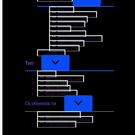
Коучинг
Красота и здоровье
Недвижимость
Образование
Право
Производство
Путешествия и туризм
Садоводство
Транспорт
События
Тип
Блог
Интернет-магазин
Инфосайт
Портфолио
Сайт компании
Особенности
Мультиязычный
Эксклюзивный дизайн
Бронирование