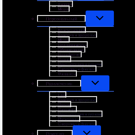
Дизайн
Мода
Персональный
Консультации
Красота и здоровье
Мода
Недвижимость
Образование
Портфолио
Право
Путешествия и туризм
Спортзал и фитнес
Финансы
Развлечения
Еда
Красота и здоровье
Отели
Питомцы
Путешествия и туризм
Рестораны
Спортзал и фитнес
Ремесло