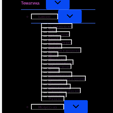
Тематика
Бизнес
IT-технологии
Авто
Бухгалтерия
Дизайн
Консультации
Коучинг
Красота и здоровье
Мода
Маркетинг
Недвижимость
Образование
Отели
Производство
Путешествия и туризм
Рестораны
Садоводство
Спортзал и фитнес
Транспорт
Финансы
Искусство