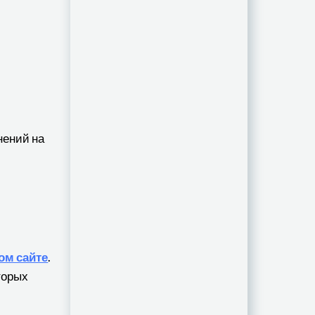
нений на
ом сайте
.
торых