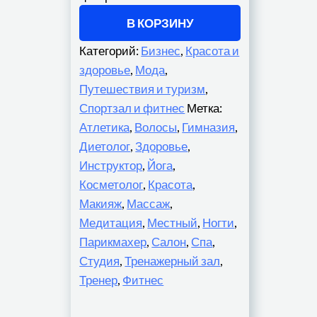
В КОРЗИНУ
Категорий:
Бизнес
,
Красота и
здоровье
,
Мода
,
Путешествия и туризм
,
Спортзал и фитнес
Метка:
Атлетика
,
Волосы
,
Гимназия
,
Диетолог
,
Здоровье
,
Инструктор
,
Йога
,
Косметолог
,
Красота
,
Макияж
,
Массаж
,
Медитация
,
Местный
,
Ногти
,
Парикмахер
,
Салон
,
Спа
,
Студия
,
Тренажерный зал
,
Тренер
,
Фитнес