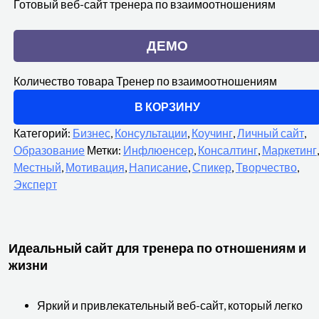
Готовый веб-сайт тренера по взаимоотношениям
ДЕМО
Количество товара Тренер по взаимоотношениям
В КОРЗИНУ
Категорий:
Бизнес
,
Консультации
,
Коучинг
,
Личный сайт
,
Образование
Метки:
Инфлюенсер
,
Консалтинг
,
Маркетинг
,
Местный
,
Мотивация
,
Написание
,
Спикер
,
Творчество
,
Эксперт
Идеальный сайт для тренера по отношениям и
жизни
Яркий и привлекательный веб-сайт, который легко