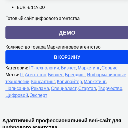
EUR
:
€ 119.00
Готовый сайт цифрового агентства
ДЕМО
Количество товара Маркетинговое агентство
В КОРЗИНУ
Категории:
IT-технологии
,
Бизнес
,
Маркетинг
,
Сервис
Метки:
It
,
Агентство
,
Бизнес
,
Брендинг
,
Информационные
технологии
,
Консалтинг
,
Копирайтер
,
Маркетинг
,
Написание
,
Реклама
,
Специалист
,
Стартап
,
Творчество
,
Цифровой
,
Эксперт
Адаптивный профессиональный веб-сайт для
цифрового агентства