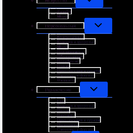
Искусство
Дизайн
Мода
Персональный
Консультации
Красота и здоровье
Мода
Недвижимость
Образование
Портфолио
Право
Путешествия и туризм
Спортзал и фитнес
Финансы
Развлечения
Еда
Красота и здоровье
Отели
Питомцы
Путешествия и туризм
Рестораны
Спортзал и фитнес