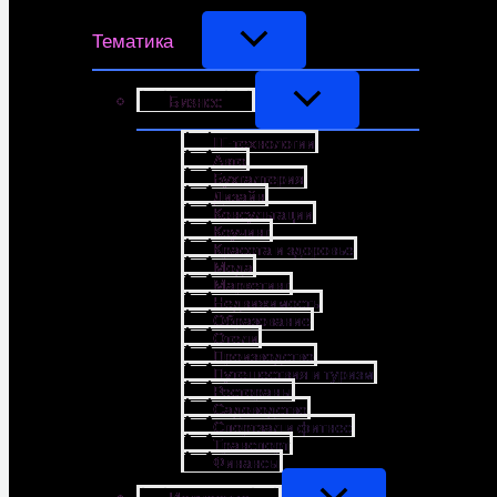
Тематика
Бизнес
IT-технологии
Авто
Бухгалтерия
Дизайн
Консультации
Коучинг
Красота и здоровье
Мода
Маркетинг
Недвижимость
Образование
Отели
Производство
Путешествия и туризм
Рестораны
Садоводство
Спортзал и фитнес
Транспорт
Финансы