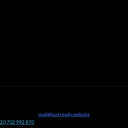
mail@justready.website
20 702 992 870