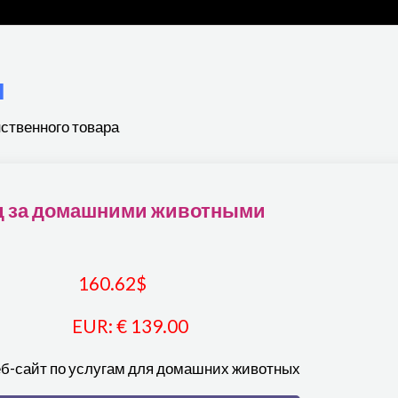
ы
ственного товара
д за домашними животными
160.62
$
EUR
:
€ 139.00
еб-сайт по услугам для домашних животных