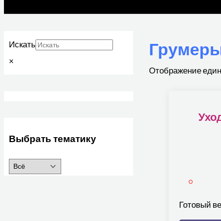
Грумер
Искать
×
Отображение един
Ухо
Выбрать тематику
Готовый в