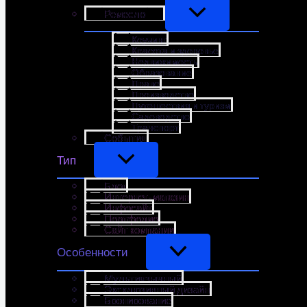
Ремесло
Коучинг
Красота и здоровье
Недвижимость
Образование
Право
Производство
Путешествия и туризм
Садоводство
Транспорт
События
Тип
Блог
Интернет-магазин
Инфосайт
Портфолио
Сайт компании
Особенности
Мультиязычный
Эксклюзивный дизайн
Бронирование