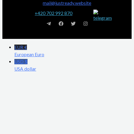
mail@justready.website
+420 702 992 870
EUR €
European Euro
USD $
USA dollar