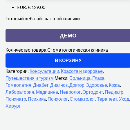
EUR
:
€ 129.00
Готовый веб-сайт частной клиники
ДЕМО
Количество товара Стоматологическая клиника
В КОРЗИНУ
Категории:
Консультации
,
Красота и здоровье
,
Путешествия и туризм
Метки:
Больница
,
Глаза
,
Гомеопатия
,
Диабет
,
Диагноз
,
Доктор
,
Здоровье
,
Кожа
,
Лаборатория
,
Медицина
,
Невролог
,
Ортодонт
,
Педиатр
,
Психиатр
,
Психика
,
Психолог
,
Стоматолог
,
Терапевт
,
Уход
,
Хирург