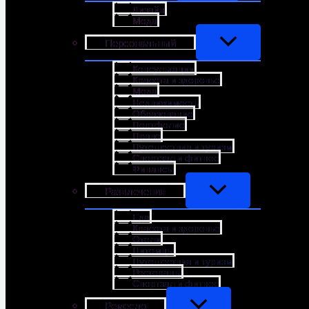
Дизайн
Мода
Персональный
Консультации
Красота и здоровье
Мода
Недвижимость
Образование
Портфолио
Право
Путешествия и туризм
Спортзал и фитнес
Финансы
Развлечения
Еда
Красота и здоровье
Отели
Питомцы
Путешествия и туризм
Рестораны
Спортзал и фитнес
Ремесло