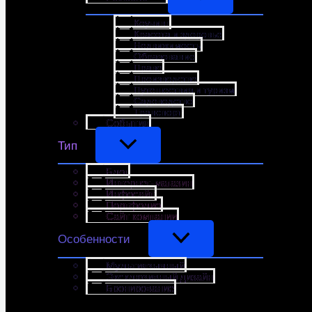
Коучинг
Красота и здоровье
Недвижимость
Образование
Право
Производство
Путешествия и туризм
Садоводство
Транспорт
События
Тип
Блог
Интернет-магазин
Инфосайт
Портфолио
Сайт компании
Особенности
Мультиязычный
Эксклюзивный дизайн
Бронирование