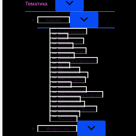
Тематика
Бизнес
IT-технологии
Авто
Бухгалтерия
Дизайн
Консультации
Коучинг
Красота и здоровье
Мода
Маркетинг
Недвижимость
Образование
Отели
Производство
Путешествия и туризм
Рестораны
Садоводство
Спортзал и фитнес
Транспорт
Финансы
Искусство