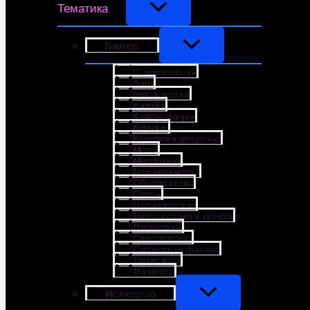
Тематика
Бизнес
IT-технологии
Авто
Бухгалтерия
Дизайн
Консультации
Коучинг
Красота и здоровье
Мода
Маркетинг
Недвижимость
Образование
Отели
Производство
Путешествия и туризм
Рестораны
Садоводство
Спортзал и фитнес
Транспорт
Финансы
Искусство