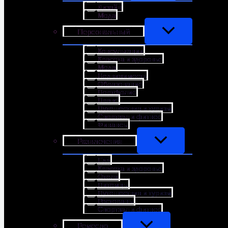
Дизайн
Мода
Персональный
Консультации
Красота и здоровье
Мода
Недвижимость
Образование
Портфолио
Право
Путешествия и туризм
Спортзал и фитнес
Финансы
Развлечения
Еда
Красота и здоровье
Отели
Питомцы
Путешествия и туризм
Рестораны
Спортзал и фитнес
Ремесло