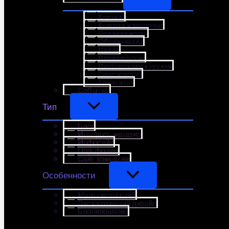
Коучинг
Красота и здоровье
Недвижимость
Образование
Право
Производство
Путешествия и туризм
Садоводство
Транспорт
События
Тип
Блог
Интернет-магазин
Инфосайт
Портфолио
Сайт компании
Особенности
Мультиязычный
Эксклюзивный дизайн
Бронирование