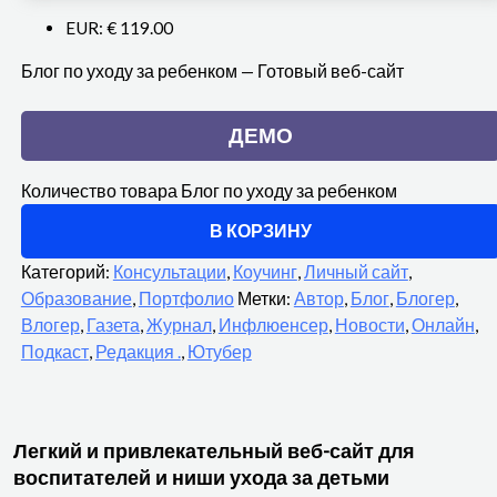
EUR
:
€ 119.00
Блог по уходу за ребенком — Готовый веб-сайт
ДЕМО
Количество товара Блог по уходу за ребенком
В КОРЗИНУ
Категорий:
Консультации
,
Коучинг
,
Личный сайт
,
Образование
,
Портфолио
Метки:
Автор
,
Блог
,
Блогер
,
Влогер
,
Газета
,
Журнал
,
Инфлюенсер
,
Новости
,
Онлайн
,
Подкаст
,
Редакция .
,
Ютубер
Легкий и привлекательный веб-сайт для
воспитателей и ниши ухода за детьми