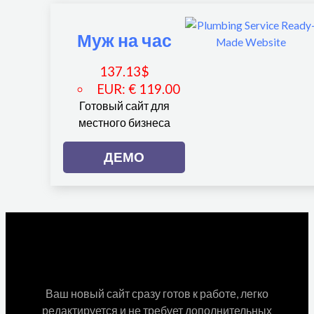
Муж на час
137.13
$
EUR
:
€ 119.00
Готовый сайт для
местного бизнеса
ДЕМО
Ваш новый сайт сразу готов к работе, легко
редактируется и не требует дополнительных