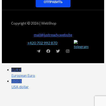
ОТПРАВИТЬ
Copyright © 2026 | WebShop
mail@justready.website
+420 702 992 870
EUR €
European Euro
USD $
USA dollar