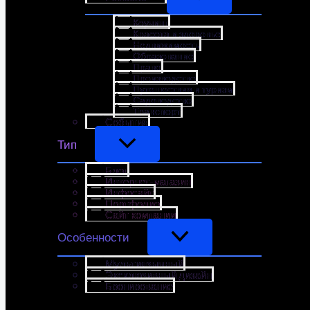
Коучинг
Красота и здоровье
Недвижимость
Образование
Право
Производство
Путешествия и туризм
Садоводство
Транспорт
События
Тип
Блог
Интернет-магазин
Инфосайт
Портфолио
Сайт компании
Особенности
Мультиязычный
Эксклюзивный дизайн
Бронирование