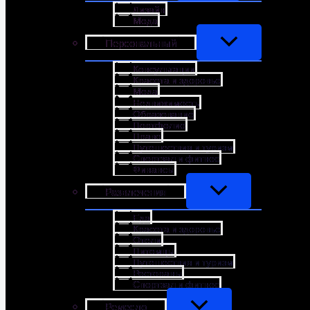
Дизайн
Мода
Персональный
Консультации
Красота и здоровье
Мода
Недвижимость
Образование
Портфолио
Право
Путешествия и туризм
Спортзал и фитнес
Финансы
Развлечения
Еда
Красота и здоровье
Отели
Питомцы
Путешествия и туризм
Рестораны
Спортзал и фитнес
Ремесло