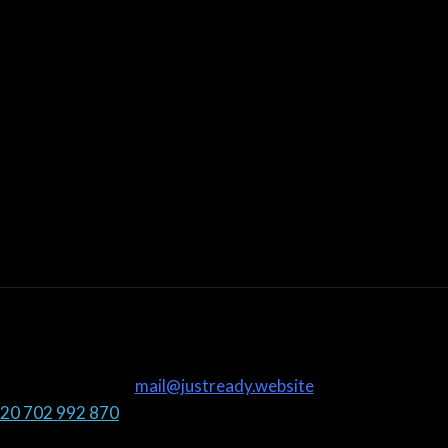
mail@justready.website
20 702 992 870