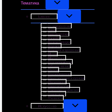
Тематика
Бизнес
IT-технологии
Авто
Бухгалтерия
Дизайн
Консультации
Коучинг
Красота и здоровье
Мода
Маркетинг
Недвижимость
Образование
Отели
Производство
Путешествия и туризм
Рестораны
Садоводство
Спортзал и фитнес
Транспорт
Финансы
Искусство