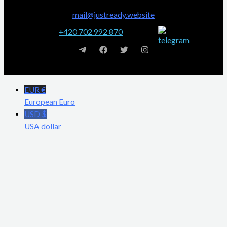
mail@justready.website
+420 702 992 870
EUR €
European Euro
USD $
USA dollar