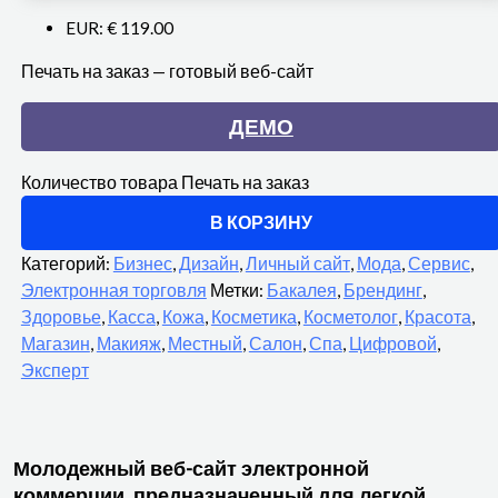
EUR
:
€ 119.00
Печать на заказ — готовый веб-сайт
ДЕМО
Количество товара Печать на заказ
В КОРЗИНУ
Категорий:
Бизнес
,
Дизайн
,
Личный сайт
,
Мода
,
Сервис
,
Электронная торговля
Метки:
Бакалея
,
Брендинг
,
Здоровье
,
Касса
,
Кожа
,
Косметика
,
Косметолог
,
Красота
,
Магазин
,
Макияж
,
Местный
,
Салон
,
Спа
,
Цифровой
,
Эксперт
Молодежный веб-сайт электронной
коммерции, предназначенный для легкой