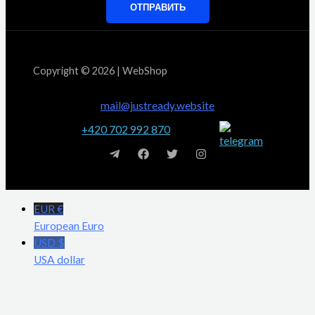
ОТПРАВИТЬ
Copyright © 2026 | WebShop
mail@justready.website
+420 702 992 870
EUR €
European Euro
USD $
USA dollar