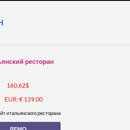
н
ьянский ресторан
160.62
$
EUR
:
€ 139.00
йт итальянского ресторана
ДЕМО