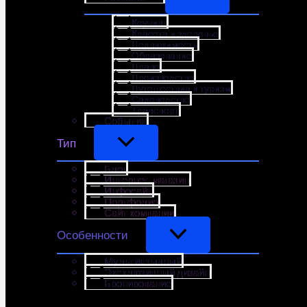
Коучинг
Красота и здоровье
Недвижимость
Образование
Право
Производство
Путешествия и туризм
Садоводство
Транспорт
События
Тип
Блог
Интернет-магазин
Инфосайт
Портфолио
Сайт компании
Особенности
Мультиязычный
Эксклюзивный дизайн
Бронирование