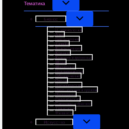
Тематика
Бизнес
IT-технологии
Авто
Бухгалтерия
Дизайн
Консультации
Коучинг
Красота и здоровье
Мода
Маркетинг
Недвижимость
Образование
Отели
Производство
Путешествия и туризм
Рестораны
Садоводство
Спортзал и фитнес
Транспорт
Финансы
Искусство