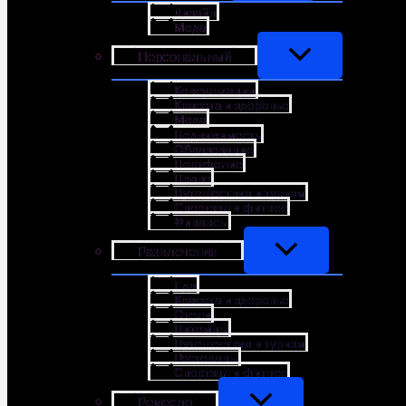
Дизайн
Мода
Персональный
Консультации
Красота и здоровье
Мода
Недвижимость
Образование
Портфолио
Право
Путешествия и туризм
Спортзал и фитнес
Финансы
Развлечения
Еда
Красота и здоровье
Отели
Питомцы
Путешествия и туризм
Рестораны
Спортзал и фитнес
Ремесло