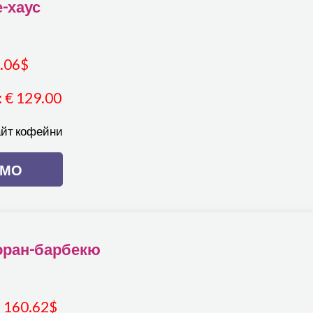
-хаус
.06
$
:
€ 129.00
айт кофейни
ЕМО
оран-барбекю
160.62
$