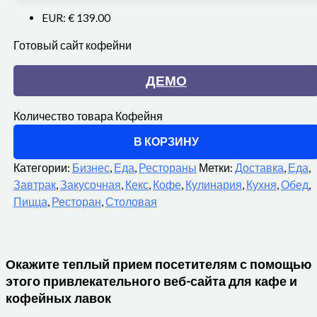
EUR
:
€ 139.00
Готовый сайт кофейни
ДЕМО
Количество товара Кофейня
В КОРЗИНУ
Категории:
Бизнес
,
Еда
,
Рестораны
Метки:
Доставка
,
Еда
,
Завтрак
,
Закусочная
,
Кекс
,
Кофе
,
Кулинария
,
Кухня
,
Обед
,
Пицца
,
Ресторан
,
Столовая
Окажите теплый прием посетителям с помощью
этого привлекательного веб-сайта для кафе и
кофейных лавок